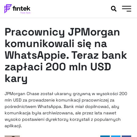
AKTUALNOŚCI
Pracownicy JPMorgan
BANKOWOŚĆ
EVENTY
komunikowali się na
FELIETONY
WhatsAppie. Teraz bank
WYWIADY
zapłaci 200 mln USD
LEGAL
kary
PODCASTY
EXTRA
FINTEK
OKIEM EKSPERTA
JPMorgan Chase został ukarany grzywną w wysokości 200
mln USD za prowadzenie komunikacji pracowniczej za
pośrednictwem WhatsAppa. Bank miał dopilnować, aby
komunikacja była archiwizowana, ale przez lata nawet
wysoko postawieni dyrektorzy korzystali z popularnych
aplikacji.