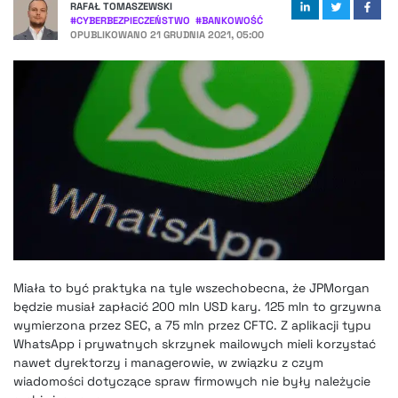
RAFAŁ TOMASZEWSKI
#
CYBERBEZPIECZEŃSTWO
#
BANKOWOŚĆ
OPUBLIKOWANO
21 GRUDNIA 2021, 05:00
Miała to być praktyka na tyle wszechobecna, że JPMorgan
będzie musiał zapłacić 200 mln USD kary. 125 mln to grzywna
wymierzona przez SEC, a 75 mln przez CFTC. Z aplikacji typu
WhatsApp i prywatnych skrzynek mailowych mieli korzystać
nawet dyrektorzy i managerowie, w związku z czym
wiadomości dotyczące spraw firmowych nie były należycie