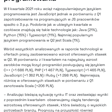
W II kwartale 2021 roku wciąż najpopularniejszym językiem
programowania jest JavaScript jednak w porównaniu z Q1
zapotrzebowanie na programujących w JS pracowników
spadło o 3 p.p. Podobnie jak w ubiegłym kwartale w
czołówce znajdują się takie technologie jak: Java (21%),
Python (15%) i Typescript (11%). Najmniej popularnym
językiem programowania w Q2 jest Scala (1%).
Wśród wszystkich analizowanych w raporcie technologii w
ofertach pracy zaobserwowano wzrost oferowanych stawek
w Q2. W porównaniu z I kwartałem na najwyższy wzrost
zarobków mogą liczyć programiści posługujący się językiem
C++ (+1 686 PLN), PHP (+1 467 PLN), Typescript (+1 465 PLN),
JavaScript (+1 362 PLN) i Ruby (+1 298 PLN). Najmniejszą
różnicę w oferowanych stawkach w porównaniu z Q1
zanotowała Scala (+206 PLN).
– Analizując bieżącą sytuację rynku IT oraz zestawiając wyniki
z poprzednim kwartałem obserwujemy ciągłą tendencję
wzrostową oferowanych stawek, która świadczy o wysokich
potrzebach branży. Prognozy na przyszłość również