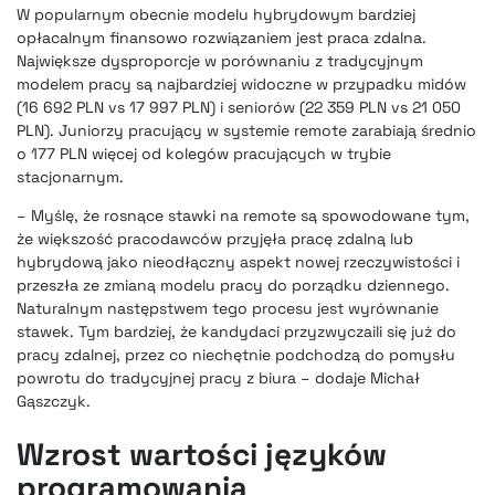
W popularnym obecnie modelu hybrydowym bardziej
opłacalnym finansowo rozwiązaniem jest praca zdalna.
Największe dysproporcje w porównaniu z tradycyjnym
modelem pracy są najbardziej widoczne w przypadku midów
(16 692 PLN vs 17 997 PLN) i seniorów (22 359 PLN vs 21 050
PLN). Juniorzy pracujący w systemie remote zarabiają średnio
o 177 PLN więcej od kolegów pracujących w trybie
stacjonarnym.
– Myślę, że rosnące stawki na remote są spowodowane tym,
że większość pracodawców przyjęła pracę zdalną lub
hybrydową jako nieodłączny aspekt nowej rzeczywistości i
przeszła ze zmianą modelu pracy do porządku dziennego.
Naturalnym następstwem tego procesu jest wyrównanie
stawek. Tym bardziej, że kandydaci przyzwyczaili się już do
pracy zdalnej, przez co niechętnie podchodzą do pomysłu
powrotu do tradycyjnej pracy z biura – dodaje Michał
Gąszczyk.
Wzrost wartości języków
programowania