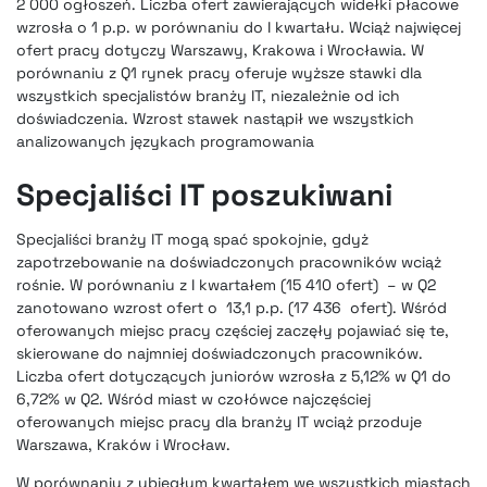
2 000 ogłoszeń. Liczba ofert zawierających widełki płacowe
wzrosła o 1 p.p. w porównaniu do I kwartału. Wciąż najwięcej
ofert pracy dotyczy Warszawy, Krakowa i Wrocławia. W
porównaniu z Q1 rynek pracy oferuje wyższe stawki dla
wszystkich specjalistów branży IT, niezależnie od ich
doświadczenia. Wzrost stawek nastąpił we wszystkich
analizowanych językach programowania
Specjaliści IT poszukiwani
Specjaliści branży IT mogą spać spokojnie, gdyż
zapotrzebowanie na doświadczonych pracowników wciąż
rośnie. W porównaniu z I kwartałem (15 410 ofert) – w Q2
zanotowano wzrost ofert o 13,1 p.p. (17 436 ofert). Wśród
oferowanych miejsc pracy częściej zaczęły pojawiać się te,
skierowane do najmniej doświadczonych pracowników.
Liczba ofert dotyczących juniorów wzrosła z 5,12% w Q1 do
6,72% w Q2. Wśród miast w czołówce najczęściej
oferowanych miejsc pracy dla branży IT wciąż przoduje
Warszawa, Kraków i Wrocław.
W porównaniu z ubiegłym kwartałem we wszystkich miastach