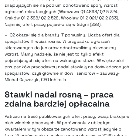
znajdujących się na podium odnotowano spory wzrost
ogłoszeń rekrutacyjnych (Warszawa Q1 4898/ Q2 5 324,
Kraków Q1 2 388/ Q2 2 528, Wrocław Q1 2 021/ Q2 2 263).
Najmniej ofert pracy pojawiło się w Gdyni (228).
– Q2 okazał się dla branży IT pomyślny. Liczba ofert dla
specjalistów IT wciąż rośnie. W przypadku ogłoszeń
skierowanych do juniorów odnotowaliśmy nieznaczny
wzrost. Mamy nadzieję, że nie jest to tylko efekt
pojawiających się ofert na wakacyjne staże. W większości
przypadków pracodawcy nadal stawiają na doświadczonych
specjalistów, czyli głównie midów i seniorów – zauważył
Michał Gąszczyk, CEO inhire.io
Stawki nadal rosną – praca
zdalna bardziej opłacalna
Patrząc na treść publikowanych ofert pracy, wciąż brakuje w
nich widełek płacowych. W porównaniu z ubiegłym
kwartałem w tym obszarze zanotowano wzrost jedynie o
1p.p. W porównaniu z analogicznym okresem w 2020 roku –