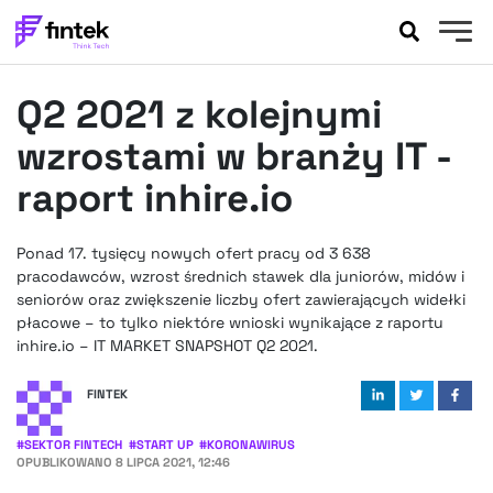
AKTUALNOŚCI
Q2 2021 z kolejnymi
BANKOWOŚĆ
EVENTY
wzrostami w branży IT -
FELIETONY
raport inhire.io
WYWIADY
LEGAL
Ponad 17. tysięcy nowych ofert pracy od 3 638
PODCASTY
pracodawców, wzrost średnich stawek dla juniorów, midów i
EXTRA
seniorów oraz zwiększenie liczby ofert zawierających widełki
FINTEK
płacowe – to tylko niektóre wnioski wynikające z raportu
OKIEM EKSPERTA
inhire.io – IT MARKET SNAPSHOT Q2 2021.
FINTEK
#
SEKTOR FINTECH
#
START UP
#
KORONAWIRUS
OPUBLIKOWANO
8 LIPCA 2021, 12:46