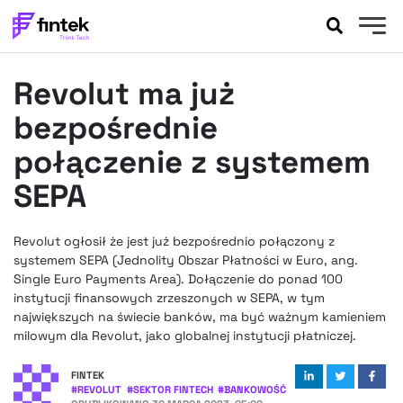
AKTUALNOŚCI
Revolut ma już
BANKOWOŚĆ
EVENTY
bezpośrednie
FELIETONY
połączenie z systemem
WYWIADY
SEPA
LEGAL
PODCASTY
Revolut ogłosił że jest już bezpośrednio połączony z
EXTRA
FINTEK
systemem SEPA (Jednolity Obszar Płatności w Euro, ang.
OKIEM EKSPERTA
Single Euro Payments Area). Dołączenie do ponad 100
instytucji finansowych zrzeszonych w SEPA, w tym
największych na świecie banków, ma być ważnym kamieniem
milowym dla Revolut, jako globalnej instytucji płatniczej.
FINTEK
#
REVOLUT
#
SEKTOR FINTECH
#
BANKOWOŚĆ