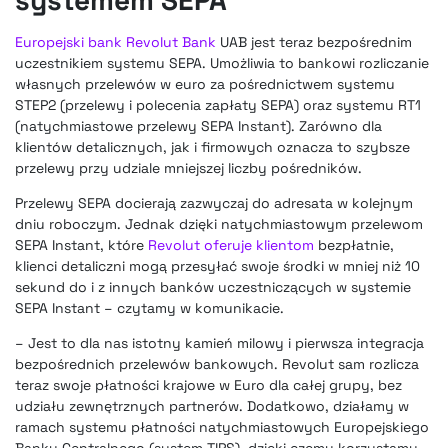
Europejski bank Revolut Bank
UAB jest teraz bezpośrednim
uczestnikiem systemu SEPA. Umożliwia to bankowi rozliczanie
własnych przelewów w euro za pośrednictwem systemu
STEP2 (przelewy i polecenia zapłaty SEPA) oraz systemu RT1
(natychmiastowe przelewy SEPA Instant). Zarówno dla
klientów detalicznych, jak i firmowych oznacza to szybsze
przelewy przy udziale mniejszej liczby pośredników.
Przelewy SEPA docierają zazwyczaj do adresata w kolejnym
dniu roboczym. Jednak dzięki natychmiastowym przelewom
SEPA Instant, które
Revolut oferuje klientom
bezpłatnie,
klienci detaliczni mogą przesyłać swoje środki w mniej niż 10
sekund do i z innych banków uczestniczących w systemie
SEPA Instant – czytamy w komunikacie.
– Jest to dla nas istotny kamień milowy i pierwsza integracja
bezpośrednich przelewów bankowych. Revolut sam rozlicza
teraz swoje płatności krajowe w Euro dla całej grupy, bez
udziału zewnętrznych partnerów. Dodatkowo, działamy w
ramach systemu płatności natychmiastowych Europejskiego
Banku Centralnego (system TIPS), dzięki czemu korzystamy