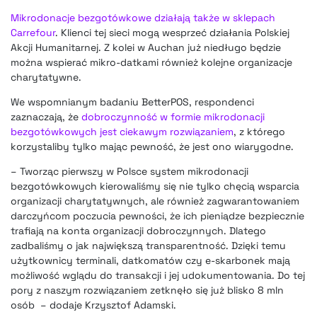
Mikrodonacje bezgotówkowe działają także w sklepach
Carrefour
. Klienci tej sieci mogą wesprzeć działania Polskiej
Akcji Humanitarnej. Z kolei w Auchan już niedługo będzie
można wspierać mikro-datkami również kolejne organizacje
charytatywne.
We wspomnianym badaniu BetterPOS, respondenci
zaznaczają, że
dobroczynność w formie mikrodonacji
bezgotówkowych jest ciekawym rozwiązaniem
, z którego
korzystaliby tylko mając pewność, że jest ono wiarygodne.
– Tworząc pierwszy w Polsce system mikrodonacji
bezgotówkowych kierowaliśmy się nie tylko chęcią wsparcia
organizacji charytatywnych, ale również zagwarantowaniem
darczyńcom poczucia pewności, że ich pieniądze bezpiecznie
trafiają na konta organizacji dobroczynnych. Dlatego
zadbaliśmy o jak największą transparentność. Dzięki temu
użytkownicy terminali, datkomatów czy e-skarbonek mają
możliwość wglądu do transakcji i jej udokumentowania. Do tej
pory z naszym rozwiązaniem zetknęło się już blisko 8 mln
osób – dodaje Krzysztof Adamski.