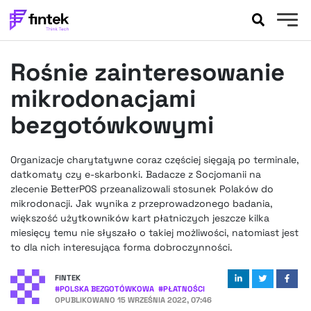
AKTUALNOŚCI
Rośnie zainteresowanie
BANKOWOŚĆ
EVENTY
mikrodonacjami
FELIETONY
bezgotówkowymi
WYWIADY
LEGAL
Organizacje charytatywne coraz częściej sięgają po terminale,
PODCASTY
datkomaty czy e-skarbonki. Badacze z Socjomanii na
EXTRA
zlecenie BetterPOS przeanalizowali stosunek Polaków do
FINTEK
mikrodonacji. Jak wynika z przeprowadzonego badania,
OKIEM EKSPERTA
większość użytkowników kart płatniczych jeszcze kilka
miesięcy temu nie słyszało o takiej możliwości, natomiast jest
to dla nich interesująca forma dobroczynności.
FINTEK
#
POLSKA BEZGOTÓWKOWA
#
PŁATNOŚCI
OPUBLIKOWANO
15 WRZEŚNIA 2022, 07:46