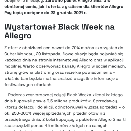
obejmie 15 miesięcy.
Zarówno pakiet Allegro Smart! w
obniżonej cenie, jak i oferta z gratisem dla klientów Allegro
Pay będą dostępne do 23 grudnia 2021 r.
Wystartował Black Week na
Allegro
Z ofert z obniżkami cen nawet do 70% można skorzystać do
Cyber Monday, 29 listopada. Nowe okazje będą pojawiać się
każdego dnia na stronie internetowej Allegro oraz w aplikacji
mobilnej. Warto obserwować kanały Allegro w social mediach,
stronę główną platformy oraz wszelkie powiadomienia –
właśnie tam będzie można znaleźć wszystkie informacje o
festiwalowych ofertach.
– Podczas zeszłorocznej edycji Black Weeka klienci każdego
dnia kupowali prawie 3,5 miliona produktów. Sprzedawcy,
którzy dołączyli do akcji, odnotowywali wyższą sprzedaż – o
ok. 250-300% więcej sprzedanych przedmiotów niż
przeciętnego dnia. Z kolei kupujący z pakietem Allegro Smart!
zaoszczędzili ponad 45 milionów złotych na samych