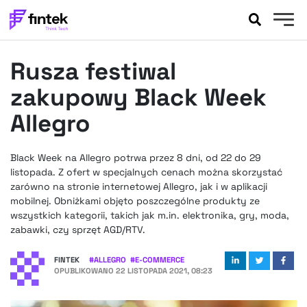
AKTUALNOŚCI
Rusza festiwal
BANKOWOŚĆ
EVENTY
zakupowy Black Week
FELIETONY
Allegro
WYWIADY
LEGAL
Black Week na Allegro potrwa przez 8 dni, od 22 do 29
PODCASTY
listopada. Z ofert w specjalnych cenach można skorzystać
EXTRA
zarówno na stronie internetowej Allegro, jak i w aplikacji
FINTEK
mobilnej. Obniżkami objęto poszczególne produkty ze
OKIEM EKSPERTA
wszystkich kategorii, takich jak m.in. elektronika, gry, moda,
zabawki, czy sprzęt AGD/RTV.
FINTEK
#
ALLEGRO
#
E-COMMERCE
OPUBLIKOWANO
22 LISTOPADA 2021, 08:23