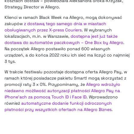
kosztach dostaw – powiedziała Aleksandra Sroka-Krzyżak,
Strategy Director w Allegro.
Klienci w ramach Black Week na Allegro, mogą dokonywać
zakupów
z dostawą tego samego dnia w miastach
obsługiwanych przez X-press Couriers
. W wybranych
lokalizacjach, m.in. w Warszawie,
dostępna jest już także
dostawa do automatów paczkowych – One Box by Allegro
.
Na początek Allegro postawiło ponad 600 własnych
urządzeń, a do końca 2022 roku ich sieć ma liczyć co najmniej
3 tys.
W trakcie festiwalu pozostaje dostępna oferta Allegro Pay, w
ramach której posiadacze pakietu Smart! mogą skorzystać z
promocji raty 3 x 0%. Przypominamy, że
Allegro wdrożyło
niedawno możliwość autoryzacji płatności Allegro Pay na
iPhone’ach za pomocą Touch ID i Face ID
. Wprowadzono
również
automatyczne dodanie funkcji odroczonych
płatności przy wszystkich ofertach na Allegro Biznes
.