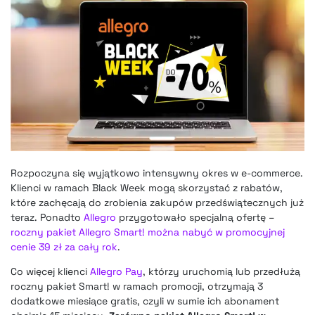
Rozpoczyna się wyjątkowo intensywny okres w e-commerce.
Klienci w ramach Black Week mogą skorzystać z rabatów,
które zachęcają do zrobienia zakupów przedświątecznych już
teraz. Ponadto
Allegro
przygotowało specjalną ofertę –
roczny pakiet Allegro Smart! można nabyć w promocyjnej
cenie 39 zł za cały rok
.
Co więcej klienci
Allegro Pay
, którzy uruchomią lub przedłużą
roczny pakiet Smart! w ramach promocji, otrzymają 3
dodatkowe miesiące gratis, czyli w sumie ich abonament