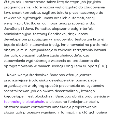
W tym roku rozszerzono także listę dostępnych języków
programowania, które można wykorzystać do zbudowania
tzw. smart kontraktu, czyli protokołu przeznaczonego do
zawierania cyfrowych umów oraz ich automatycznej
weryfikacji. Użytkownicy mogą teraz pracować w Go,
JavaScript i Java. Ponadto, ulepszono cały interfejs
administracyjno-testowy Sandboxa, dzięki czemu
deweloperom pracującym w środowisku testowym łatwiej
będzie śledzić i naprawiać błędy. Inne nowości na platformie
obejmują m.in. optymalizacje w zakresie zarządzania bazami
danych, obrazami, cyklem życia chaincode’u, czy
zapewnienie wydłużonego wsparcia od producenta dla
oprogramowania w ramach licencji Long Term Support (LTS).
– Nowa wersja środowiska Sandbox oferuje jeszcze
przyjaźniejsze środowisko deweloperskie, pomagające
organizacjom w płynny sposób przechodzić od systemów
scentralizowanych do świata decentralizacji, którego
kręgosłupem jest blockchain. Sandbox obniża próg wejścia w
technologię blockchain
, a ulepszone funkcjonalności w
obszarze smart kontraktów umożliwiają projektowanie
złożonych procesów wymiany informacji, na których opiera