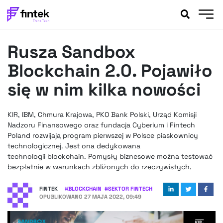
AKTUALNOŚCI
Rusza Sandbox
BANKOWOŚĆ
EVENTY
Blockchain 2.0. Pojawiło
FELIETONY
się w nim kilka nowości
WYWIADY
LEGAL
KIR, IBM, Chmura Krajowa, PKO Bank Polski, Urząd Komisji
PODCASTY
Nadzoru Finansowego oraz fundacja Cyberium i Fintech
EXTRA
Poland rozwijają program pierwszej w Polsce piaskownicy
FINTEK
technologicznej. Jest ona dedykowana
OKIEM EKSPERTA
technologii blockchain. Pomysły biznesowe można testować
bezpłatnie w warunkach zbliżonych do rzeczywistych.
FINTEK
#
BLOCKCHAIN
#
SEKTOR FINTECH
OPUBLIKOWANO
27 MAJA 2022, 09:49