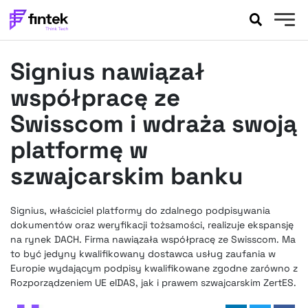
AKTUALNOŚCI
Signius nawiązał
BANKOWOŚĆ
EVENTY
współpracę ze
FELIETONY
Swisscom i wdraża swoją
WYWIADY
platformę w
LEGAL
szwajcarskim banku
PODCASTY
EXTRA
FINTEK
OKIEM EKSPERTA
Signius, właściciel platformy do zdalnego podpisywania
dokumentów oraz weryfikacji tożsamości, realizuje ekspansję
na rynek DACH. Firma nawiązała współpracę ze Swisscom. Ma
to być jedyny kwalifikowany dostawca usług zaufania w
Europie wydającym podpisy kwalifikowane zgodne zarówno z
Rozporządzeniem UE eIDAS, jak i prawem szwajcarskim ZertES.