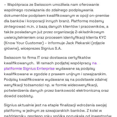
– Współpraca ze Swisscom umożliwia nam oferowanie
wspólnego rozwiązania do zdalnego podpisywania
dokumentów podpisem kwalifikowanym w opcji on-premise
dla banków i korporacji innych branż. Platformę możemy
zintegrować m.in. z bazą danych klientów i pracowników, a
także posiadanym już przez organizację 2-składnikowym
uwierzytelnieniem oraz procesem identyfikacji klienta KYC
(Know Your Customer) – informuje Jack Piekarski (zdjęcie
główne), wiceprezes Signius S.A.
Swisscom to firma IT oraz dostawca certyfikatów
kwalifikowanych. W ramach podjętej współpracy
na
platformie Signius Enterprise
wydawane są podpisy
kwalifikowane w zgodzie z prawem unijnym i szwajcarskim.
Podpisy kwalifikowane wydawane są na podstawie zdalnej
weryfikacji tożsamości np. w formie wideoweryfikacji,
potwierdzenia danych przez bankowość elektroniczną oraz
dowód osobisty.
Signius aktualnie jest na etapie finalizacji wdrożenia swojej
platformy w jednym ze szwajcarskich banków. Z kolei w
październiku zeszłego roku spółka pozyskała od inwestorów