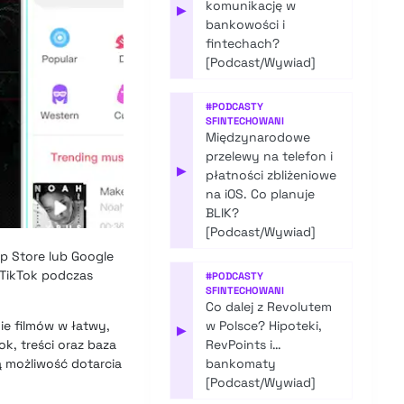
komunikację w
▶
bankowości i
fintechach?
[Podcast/Wywiad]
#
PODCASTY
SFINTECHOWANI
Międzynarodowe
przelewy na telefon i
▶
płatności zbliżeniowe
na iOS. Co planuje
BLIK?
[Podcast/Wywiad]
p Store
lub Google
 TikTok podczas
#
PODCASTY
SFINTECHOWANI
Co dalej z Revolutem
ie filmów w łatwy,
w Polsce? Hipoteki,
▶
k, treści oraz baza
RevPoints i…
 możliwość dotarcia
bankomaty
[Podcast/Wywiad]