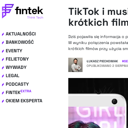
TikTok i mu
krótkich fil
AKTUALNOŚCI
Dziś pojawiła się informacja o 
BANKOWOŚĆ
W wyniku połączenia powstała 
krótkich filmów przy użycia sm
EVENTY
FELIETONY
ŁUKASZ PIECHOWIAK
#
SE
OPUBLIKOWANO
2 SIERPNI
WYWIADY
LEGAL
PODCASTY
EXTRA
FINTEK
OKIEM EKSPERTA