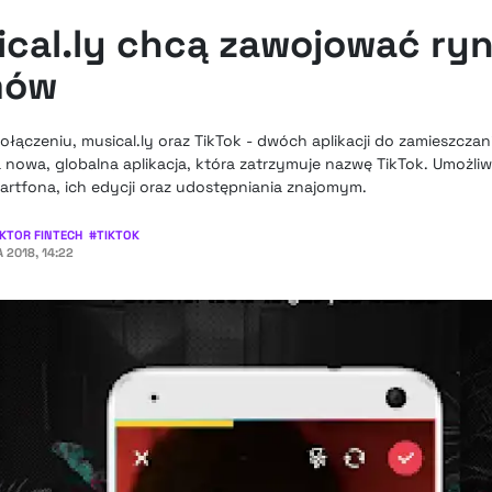
sical.ly chcą zawojować ry
mów
połączeniu, musical.ly oraz TikTok - dwóch aplikacji do zamieszczan
nowa, globalna aplikacja, która zatrzymuje nazwę TikTok. Umożliw
artfona, ich edycji oraz udostępniania znajomym.
KTOR FINTECH
#
TIKTOK
A 2018, 14:22