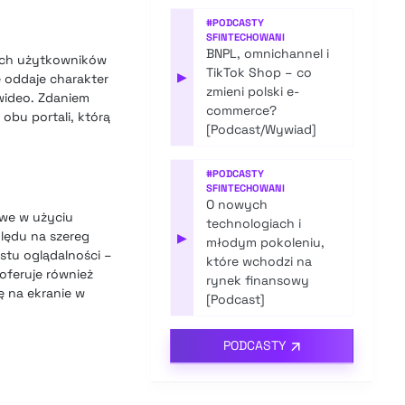
#
PODCASTY
SFINTECHOWANI
BNPL, omnichannel i
nych użytkowników
TikTok Shop – co
▶
e oddaje charakter
zmieni polski e-
 wideo. Zdaniem
commerce?
 obu portali, którą
[Podcast/Wywiad]
#
PODCASTY
SFINTECHOWANI
O nowych
twe w użyciu
technologiach i
ględu na szereg
▶
młodym pokoleniu,
stu oglądalności –
które wchodzi na
 oferuje również
rynek finansowy
ę na ekranie w
[Podcast]
PODCASTY