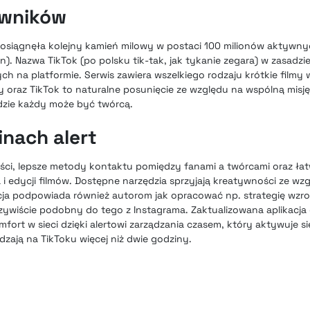
owników
o osiągnęła kolejny kamień milowy w postaci 100 milionów aktyw
ln). Nazwa TikTok (po polsku tik-tak, jak tykanie zegara) w zasadzi
ch na platformie. Serwis zawiera wszelkiego rodzaju krótkie filmy
ly oraz TikTok to naturalne posunięcie ze względu na wspólną misję
gdzie każdy może być twórcą.
nach alert
reści, lepsze metody kontaktu pomiędzy fanami a twórcami oraz ła
i edycji filmów. Dostępne narzędzia sprzyjają kreatywności ze wz
acja podpowiada również autorom jak opracować np. strategię wzro
oczywiście podobny
do tego z Instagrama
. Zaktualizowana aplikacja
ort w sieci dzięki alertowi zarządzania czasem, który aktywuje si
zają na TikToku więcej niż dwie godziny.