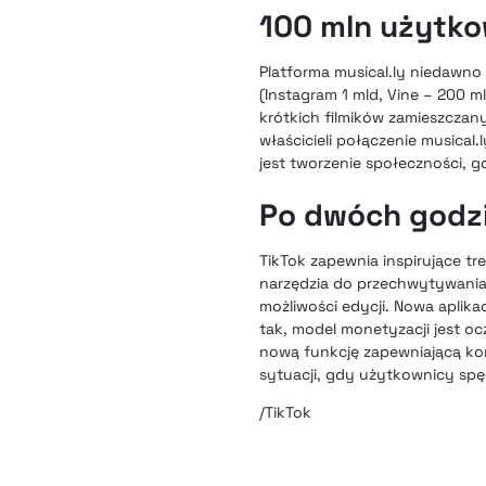
100 mln użytk
Platforma musical.ly niedawn
(Instagram 1 mld, Vine – 200 m
krótkich filmików zamieszczany
właścicieli połączenie musical.
jest tworzenie społeczności, 
Po dwóch godzi
TikTok zapewnia inspirujące t
narzędzia do przechwytywania 
możliwości edycji. Nowa aplik
tak, model monetyzacji jest 
nową funkcję zapewniającą komf
sytuacji, gdy użytkownicy spęd
/TikTok