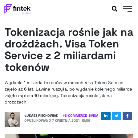
AKTUALNOŚCI
Tokenizacja rośnie jak na
BANKOWOŚĆ
EVENTY
drożdżach. Visa Token
FELIETONY
Service z 2 miliardami
WYWIADY
tokenów
LEGAL
PODCASTY
Wydanie 1 miliarda tokenów w ramach Visa Token Service
EXTRA
FINTEK
zajęło aż 6 lat. Lawina ruszyła, bo wydanie kolejnego miliarda
OKIEM EKSPERTA
zajęło raptem 10 miesięcy. Tokenizacja rośnie jak na
drożdżach.
ŁUKASZ PIECHOWIAK
#
E-COMMERCE
#
VISA
OPUBLIKOWANO
7 KWIETNIA 2021, 15:56