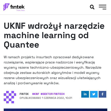
AKTUALNOŚCI
UKNF wdrożył narzędzie
BANKOWOŚĆ
EVENTY
machine learning od
FELIETONY
Quantee
WYWIADY
LEGAL
W ramach projektu insurtech opracował dedykowane
PODCASTY
rozwiązanie, wspierające prace nadzorcze i weryfikację
EXTRA
wyceny rezerw techniczno-ubezpieczeniowych. Narzędzie
FINTEK
obejmuje zestaw autorskich algorytmów i modeli wyceny
OKIEM EKSPERTA
rezerw ubezpieczeniowych oraz wizualizacji ułatwiających
analizę i porównywanie wyników.
FINTEK
#
KNF
#
SEKTOR FINTECH
OPUBLIKOWANO
1 CZERWCA 2022, 10:31