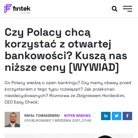
AKTUALNOŚCI
Czy Polacy chcą
BANKOWOŚĆ
EVENTY
korzystać z otwartej
FELIETONY
bankowości? Kuszą nas
WYWIADY
niższe ceny [WYWIAD]
LEGAL
PODCASTY
Co Polacy wiedzą o open bankingu? Czy mamy obawy przed
EXTRA
FINTEK
korzystaniem z tego typu rozwiązań? Jak przekonać
OKIEM EKSPERTA
niezdecydowanych? Rozmowa ze Zbigniewem Hordeckim,
CEO Easy Check.
RAFAŁ TOMASZEWSKI
#
OPEN BANKING
OPUBLIKOWANO
1 WRZEŚNIA 2021, 07:46