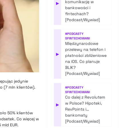
komunikację w
▶
bankowości i
fintechach?
[Podcast/Wywiad]
#
PODCASTY
SFINTECHOWANI
Międzynarodowe
przelewy na telefon i
▶
płatności zbliżeniowe
na iOS. Co planuje
BLIK?
[Podcast/Wywiad]
tępując jedynie
o (7 mln klientów).
#
PODCASTY
SFINTECHOWANI
Co dalej z Revolutem
w Polsce? Hipoteki,
▶
RevPoints i…
koło 50% klientów
bankomaty
dsetek. Co więcej w
[Podcast/Wywiad]
 mld EUR.