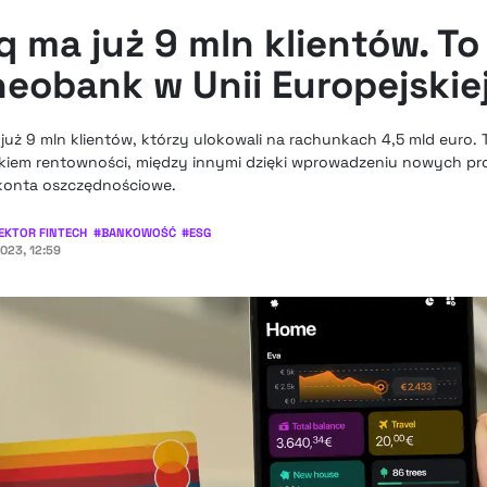
 ma już 9 mln klientów. To
eobank w Unii Europejskie
uż 9 mln klientów, którzy ulokowali na rachunkach 4,5 mld euro. 
kiem rentowności, między innymi dzięki wprowadzeniu nowych p
konta oszczędnościowe.
EKTOR FINTECH
#
BANKOWOŚĆ
#
ESG
2023, 12:59