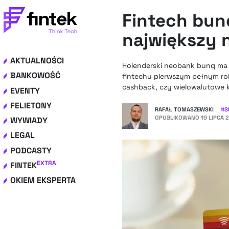
Fintech bunq
największy n
AKTUALNOŚCI
Holenderski neobank bunq ma j
BANKOWOŚĆ
fintechu pierwszym pełnym ro
cashback, czy wielowalutowe 
EVENTY
FELIETONY
RAFAŁ TOMASZEWSKI
#
S
OPUBLIKOWANO
19 LIPCA 
WYWIADY
LEGAL
PODCASTY
EXTRA
FINTEK
OKIEM EKSPERTA