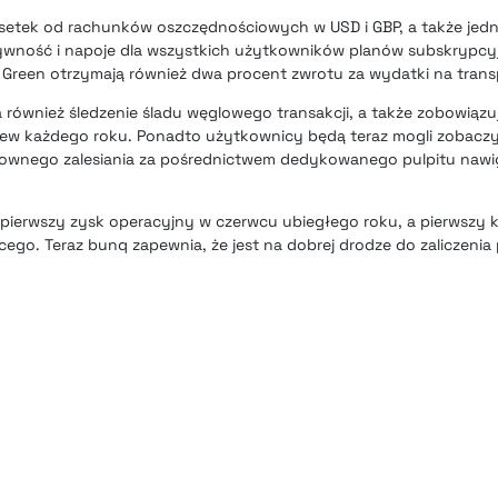
setek od rachunków oszczędnościowych w USD i GBP, a także je
żywność i napoje dla wszystkich użytkowników planów subskrypcy
Green otrzymają również dwa procent zwrotu za wydatki na trans
 również śledzenie śladu węglowego transakcji, a także zobowiązuj
rzew każdego roku. Ponadto użytkownicy będą teraz mogli zobaczy
ownego zalesiania za pośrednictwem dedykowanego pulpitu nawi
 pierwszy zysk operacyjny w czerwcu ubiegłego roku, a pierwszy k
ego. Teraz bunq zapewnia, że jest na dobrej drodze do zaliczenia