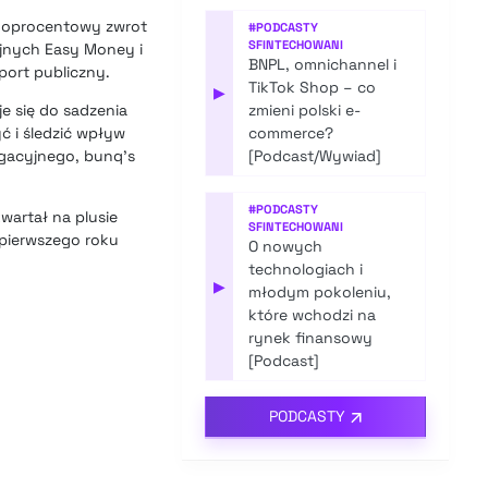
dnoprocentowy zwrot
#
PODCASTY
SFINTECHOWANI
jnych Easy Money i
BNPL, omnichannel i
port publiczny.
TikTok Shop – co
▶
e się do sadzenia
zmieni polski e-
ć i śledzić wpływ
commerce?
gacyjnego, bunq’s
[Podcast/Wywiad]
#
PODCASTY
wartał na plusie
SFINTECHOWANI
 pierwszego roku
O nowych
technologiach i
▶
młodym pokoleniu,
które wchodzi na
rynek finansowy
[Podcast]
PODCASTY