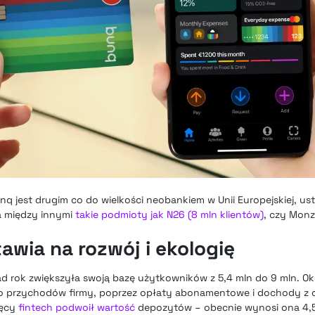
q jest drugim co do wielkości neobankiem w Unii Europejskiej, us
a między innymi
takie podmioty jak N26 (8 mln klientów)
, czy Monz
awia na rozwój i ekologię
ad rok zwiększyła swoją bazę użytkowników z 5,4 mln do 9 mln. O
do przychodów firmy, poprzez opłaty abonamentowe i dochody z o
ięcy
fintech podwoił wartość
depozytów – obecnie wynosi ona 4,5