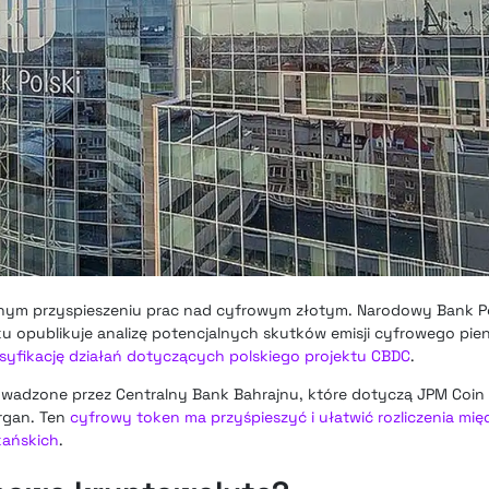
nym przyspieszeniu prac nad cyfrowym złotym. Narodowy Bank Po
 opublikuje analizę potencjalnych skutków emisji cyfrowego pien
syfikację działań dotyczących polskiego projektu CBDC
.
owadzone przez Centralny Bank Bahrajnu, które dotyczą JPM Coin
rgan. Ten
cyfrowy token ma przyśpieszyć i ułatwić rozliczenia m
kańskich
.