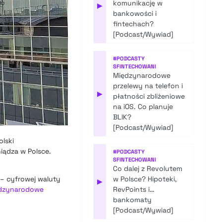
komunikację w
▶
bankowości i
fintechach?
[Podcast/Wywiad]
#
PODCASTY
SFINTECHOWANI
Międzynarodowe
przelewy na telefon i
▶
płatności zbliżeniowe
na iOS. Co planuje
BLIK?
[Podcast/Wywiad]
lski
iądza w Polsce.
#
PODCASTY
SFINTECHOWANI
Co dalej z Revolutem
 – cyfrowej waluty
w Polsce? Hipoteki,
▶
iędzynarodowe
RevPoints i…
bankomaty
[Podcast/Wywiad]