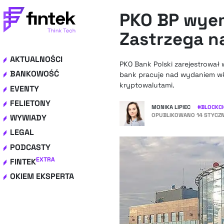
PKO BP wyem
Zastrzega n
AKTUALNOŚCI
PKO Bank Polski zarejestrował
BANKOWOŚĆ
bank pracuje nad wydaniem wła
kryptowalutami.
EVENTY
FELIETONY
MONIKA LIPIEC
#
BLOCKC
OPUBLIKOWANO
14 STYCZN
WYWIADY
LEGAL
PODCASTY
EXTRA
FINTEK
OKIEM EKSPERTA