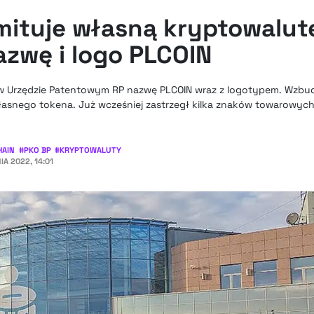
ituje własną kryptowalut
azwę i logo PLCOIN
 w Urzędzie Patentowym RP nazwę PLCOIN wraz z logotypem. Wzbud
snego tokena. Już wcześniej zastrzegł kilka znaków towarowych 
HAIN
#
PKO BP
#
KRYPTOWALUTY
IA 2022, 14:01