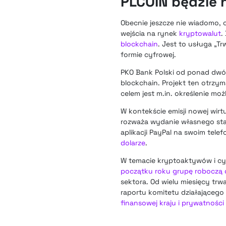
PLCOIN będzie 
Obecnie jeszcze nie wiadomo,
wejścia na rynek
kryptowalut
.
blockchain
. Jest to usługa „
formie cyfrowej.
PKO Bank Polski od ponad dwóc
blockchain. Projekt ten otrz
celem jest m.in. określenie mo
W kontekście emisji nowej wirt
rozważa wydanie własnego stab
aplikacji PayPal na swoim telef
dolarze
.
W temacie kryptoaktywów i cyfr
początku roku grupę roboczą
sektora. Od wielu miesięcy tr
raportu komitetu działającego
finansowej kraju i prywatności