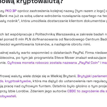
nową kryptowalutą?
 czy
PKO BP
oprócz zastrzeżenia kolejnej nazwy (tym razem z logo) 
 Bank ma już za sobą udane wdrożenia rozwiązania opartego na te
Trwały nośnik”, która umożliwia dostarczanie klientom dokumentó
h lat współpracuje z Politechniką Warszawską w zakresie badań 
ymał ponad 6 mln PLN dofinansowania od Narodowego Centrum Bad
żliwości wyemitowania tokenów, a następnie obrotu nimi.
ualnej waluty warto wspomnieć o działaniach PayPal. Firma niedaw
lecoina, po tym jak programista Steve Moser znalazł wskazujące 
onie.
Cyfrowa moneta roboczo została nazwana „PayPal Coin” i ma
owej waluty wiele dzieje się w Wielkiej Brytanii.
Brytyjski parlame
 ds. kryptoaktywów
, która ma dążyć do ustanowienia ram regulac
wają pracę nad cyfrowym funtem. Ostatnio było głośno o tym proje
 przy Izbie Lordów. Zdaniem jego autorów
CBDC to zagrożenie dla s
 obywateli
.