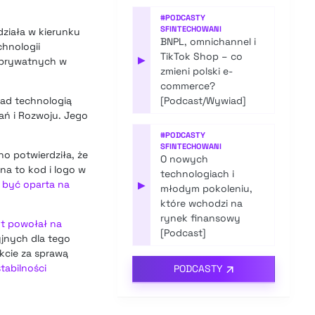
#
PODCASTY
SFINTECHOWANI
działa w kierunku
BNPL, omnichannel i
chnologii
TikTok Shop – co
▶
w prywatnych w
zmieni polski e-
commerce?
nad technologią
[Podcast/Wywiad]
ań i Rozwoju. Jego
#
PODCASTY
SFINTECHOWANI
no potwierdziła, że
O nowych
na to kod i logo w
technologiach i
 być oparta na
▶
młodym pokoleniu,
które wchodzi na
rynek finansowy
nt powołał na
[Podcast]
yjnych dla tego
kcie za sprawą
tabilności
PODCASTY