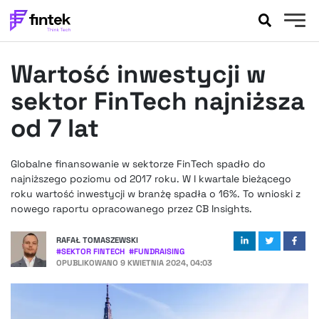
AKTUALNOŚCI
Wartość inwestycji w
BANKOWOŚĆ
EVENTY
sektor FinTech najniższa
FELIETONY
od 7 lat
WYWIADY
LEGAL
Globalne finansowanie w sektorze FinTech spadło do
PODCASTY
najniższego poziomu od 2017 roku. W I kwartale bieżącego
EXTRA
roku wartość inwestycji w branżę spadła o 16%. To wnioski z
FINTEK
nowego raportu opracowanego przez CB Insights.
OKIEM EKSPERTA
RAFAŁ TOMASZEWSKI
#
SEKTOR FINTECH
#
FUNDRAISING
OPUBLIKOWANO
9 KWIETNIA 2024, 04:03