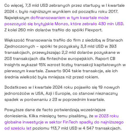
Co więcej, 7,3 mld USD zebranych przez startupy w I kwartale
2024 r. było najniższym wynikiem od początku roku 2017.
Największym
dofinansowaniem w tym kwartale może
poszczycić się brytyjskie Monzo, które zebrało 430 mln USD
.
Z kolei 260 mln dolarów trafiło do spółki Flexport.
Większość finansowania trafiło do firm z siedzibą w Stanach
Zjednoczonych – spółki te pozyskały 3,3 mld USD w 393
transakcjach, przewyższając 2,2 mld dolarów pozyskane w
203 transakcjach dla fintechów europejskich. Raport CB
Insights wykazał 15% wzrost liczby transakcji kapitałowych w
pierwszym kwartale. Zawarto 904 takie transakcje, ale ich
średnia wielkość była mniejsza niż przed rokiem.
Dodatkowo w I kwartale 2024 roku pojawiło się 19 nowych
jednorożców w USA, Azji i Europie, co stanowi nieznaczny
spadek w porównaniu z 23 w poprzednim kwartale.
Powyższe dane de facto potwierdzają wcześniejsze
doniesienia. Kilka miesięcy temu pisaliśmy, że
w 2023 roku
globalne inwestycje w sektor FinTech spadły do najniższego
od sześciu lat
poziomu 113,7 mld USD w 4 547 transakcjach.