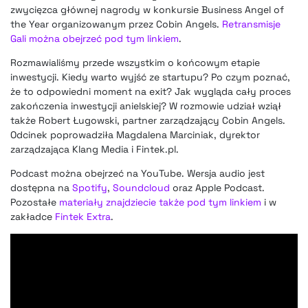
zwycięzca głównej nagrody w konkursie Business Angel of
the Year organizowanym przez Cobin Angels.
Retransmisje
Gali można obejrzeć pod tym linkiem
.
Rozmawialiśmy przede wszystkim o końcowym etapie
inwestycji. Kiedy warto wyjść ze startupu? Po czym poznać,
że to odpowiedni moment na exit? Jak wygląda cały proces
zakończenia inwestycji anielskiej? W rozmowie udział wziął
także Robert Ługowski, partner zarządzający Cobin Angels.
Odcinek poprowadziła Magdalena Marciniak, dyrektor
zarządzająca Klang Media i Fintek.pl.
Podcast można obejrzeć na YouTube. Wersja audio jest
dostępna na
Spotify
,
Soundcloud
oraz Apple Podcast.
Pozostałe
materiały znajdziecie także pod tym linkiem
i w
zakładce
Fintek Extra
.