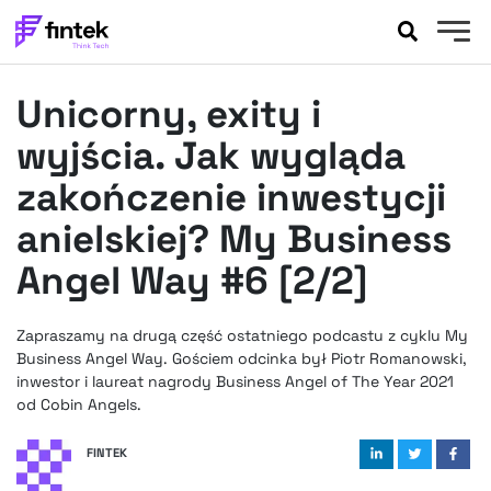
AKTUALNOŚCI
Unicorny, exity i
BANKOWOŚĆ
EVENTY
wyjścia. Jak wygląda
FELIETONY
zakończenie inwestycji
WYWIADY
anielskiej? My Business
LEGAL
Angel Way #6 [2/2]
PODCASTY
EXTRA
FINTEK
OKIEM EKSPERTA
Zapraszamy na drugą część ostatniego podcastu z cyklu My
Business Angel Way. Gościem odcinka był Piotr Romanowski,
inwestor i laureat nagrody Business Angel of The Year 2021
od Cobin Angels.
FINTEK