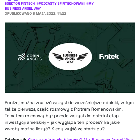
#
SEKTOR FINTECH
#
PODCASTY SFINTECHOWANI
#
MY
BUSINESS ANGEL WAY
OPUBLIKOWANO
8 MAJA 2022, 14:22
Poniżej można znaleźć wszystkie wcześniejsze odcinki, w tym
także pierwszą część rozmowy z Piotrem Romanowskim.
Tematem rozmowy był przede wszystkim ostatni etap
inwestycji anielskiej – jak wygląda ten proces? Na jakie
zwroty można liczyć? Kiedy wyjść ze startupu?
Odcinek 1
:
Kim są aniołowie biznesu? My Business Angel Way