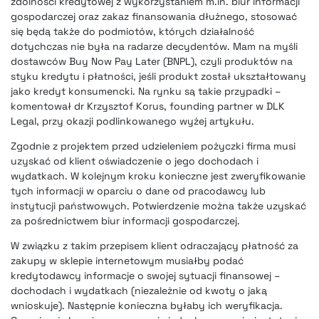
zdolności kredytowej z wykorzystaniem m.in. biur informacji
gospodarczej oraz zakaz finansowania dłużnego, stosować
się będą także do podmiotów, których działalność
dotychczas nie była na radarze decydentów. Mam na myśli
dostawców Buy Now Pay Later (BNPL), czyli produktów na
styku kredytu i płatności, jeśli produkt został ukształtowany
jako kredyt konsumencki. Na rynku są takie przypadki –
komentował dr Krzysztof Korus, founding partner w DLK
Legal, przy okazji podlinkowanego wyżej artykułu.
Zgodnie z projektem przed udzieleniem pożyczki firma musi
uzyskać od klient oświadczenie o jego dochodach i
wydatkach. W kolejnym kroku konieczne jest zweryfikowanie
tych informacji w oparciu o dane od pracodawcy lub
instytucji państwowych. Potwierdzenie można także uzyskać
za pośrednictwem biur informacji gospodarczej.
W związku z takim przepisem klient odraczający płatność za
zakupy w sklepie internetowym musiałby podać
kredytodawcy informacje o swojej sytuacji finansowej –
dochodach i wydatkach (niezależnie od kwoty o jaką
wnioskuje). Następnie konieczna byłaby ich weryfikacja.