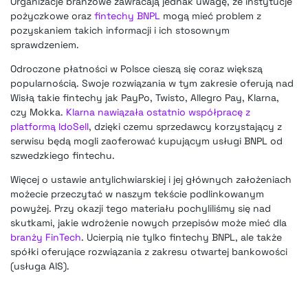
Organizacje branżowe zawracają jednak uwagę, że instytucje
pożyczkowe oraz
fintechy BNPL
mogą mieć problem z
pozyskaniem takich informacji i ich stosownym
sprawdzeniem.
Odroczone płatności w Polsce cieszą się coraz większą
popularnością. Swoje rozwiązania w tym zakresie oferują nad
Wisłą takie fintechy jak PayPo, Twisto, Allegro Pay, Klarna,
czy Mokka.
Klarna nawiązała ostatnio współpracę z
platformą IdoSell
, dzięki czemu sprzedawcy korzystający z
serwisu będą mogli zaoferować kupującym usługi BNPL od
szwedzkiego fintechu.
Więcej o ustawie antylichwiarskiej i jej głównych założeniach
możecie przeczytać w naszym tekście podlinkowanym
powyżej. Przy okazji tego materiału pochyliliśmy się nad
skutkami, jakie wdrożenie nowych przepisów może mieć dla
branży FinTech
. Ucierpią nie tylko fintechy BNPL, ale także
spółki oferujące rozwiązania z zakresu otwartej bankowości
(usługa AIS).