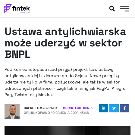
AKTUALNOŚCI
Ustawa antylichwiarska
BANKOWOŚĆ
EVENTY
może uderzyć w sektor
FELIETONY
BNPL
WYWIADY
LEGAL
Pod koniec listopada rząd przyjął projekt tzw. ustawy
PODCASTY
antylichwiarskiej i skierował go do Sejmu. Nowe przepisy
EXTRA
uderzą nie tylko w firmy pożyczkowe, ale także w sektor
FINTEK
odroczonych płatności - czyli takie firmy jak PayPo, Allegro
OKIEM EKSPERTA
Pay, Twisto, czy Mokka.
RAFAŁ TOMASZEWSKI
#
LENDTECH
#
BNPL
OPUBLIKOWANO
10 GRUDNIA 2021, 13:46