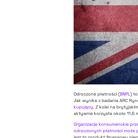
Odroczone płatności (
BNPL
) t
Jak wynika z badania ARC Ryne
kupujący.
Z kolei na brytyjski
aktywnie korzysta około 11,6 ml
Organizacje konsumenckie prz
odroczonych płatności może p
jest to produkt finansowy niep