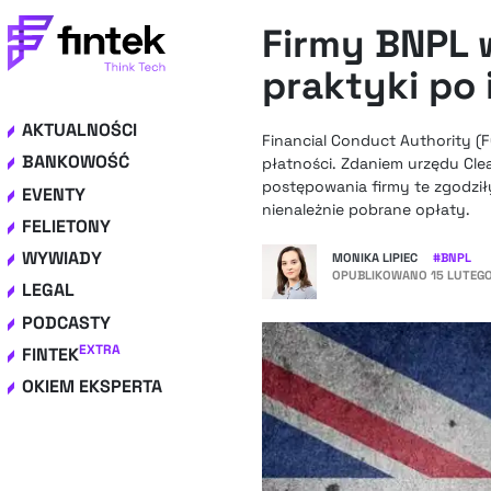
Firmy BNPL w
praktyki po 
AKTUALNOŚCI
Financial Conduct Authority (F
BANKOWOŚĆ
płatności. Zdaniem urzędu Cl
postępowania firmy te zgodziły
EVENTY
nienależnie pobrane opłaty.
FELIETONY
WYWIADY
MONIKA LIPIEC
#
BNPL
OPUBLIKOWANO
15 LUTEGO
LEGAL
PODCASTY
EXTRA
FINTEK
OKIEM EKSPERTA