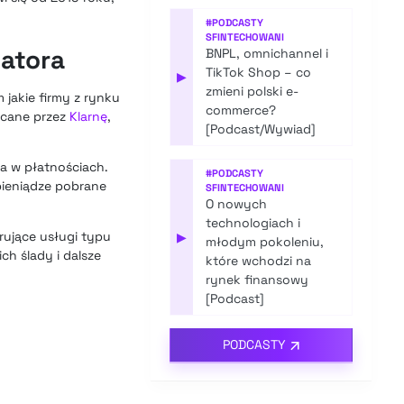
#
PODCASTY
SFINTECHOWANI
latora
BNPL, omnichannel i
TikTok Shop – co
▶
zmieni polski e-
jakie firmy z rynku
commerce?
zucane przez
Klarnę
,
[Podcast/Wywiad]
a w płatnościach.
#
PODCASTY
pieniądze pobrane
SFINTECHOWANI
O nowych
technologiach i
rujące usługi typu
▶
młodym pokoleniu,
ch ślady i dalsze
które wchodzi na
rynek finansowy
[Podcast]
PODCASTY