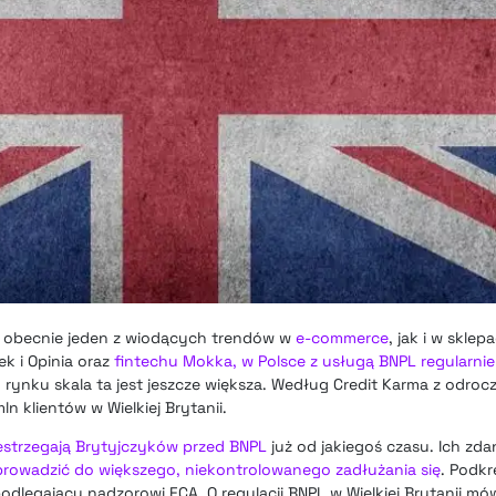
o obecnie jeden z wiodących trendów w
e-commerce
, jak i w skle
k i Opinia oraz
fintechu Mokka, w Polsce z usługą BNPL regularnie 
m rynku skala ta jest jeszcze większa. Według Credit Karma z odro
n klientów w Wielkiej Brytanii.
estrzegają Brytyjczyków przed BNPL
już od jakiegoś czasu. Ich zd
rowadzić do większego, niekontrolowanego zadłużania się
. Podkr
odlegający nadzorowi FCA. O regulacji BNPL w Wielkiej Brytanii mów