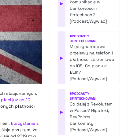
komunikację w
▶
bankowości i
fintechach?
[Podcast/Wywiad]
#
PODCASTY
SFINTECHOWANI
Międzynarodowe
przelewy na telefon i
▶
płatności zbliżeniowe
na iOS. Co planuje
BLIK?
[Podcast/Wywiad]
pach stacjonarnych.
#
PODCASTY
SFINTECHOWANI
płaci już co 10.
Co dalej z Revolutem
czonych płatności
w Polsce? Hipoteki,
▶
RevPoints i…
aniem,
korzystanie z
bankomaty
eślają przy tym, że
[Podcast/Wywiad]
i się od 2019 roku,