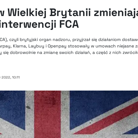
 Wielkiej Brytanii zmieniaj
interwencji FCA
CA), czyli brytyjski organ nadzoru, przyjrzał się działaniom dos
earpay, Klarna, Laybuy i Openpay stosowały w umowach niejasne z
 się dobrowolnie na zmianę swoich działań, a część z nich zwrócił
 2022, 10:11