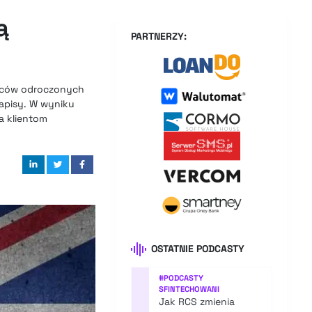
ą
PARTNERZY:
tawców odroczonych
apisy. W wyniku
a klientom
OSTATNIE PODCASTY
#
PODCASTY
SFINTECHOWANI
Jak RCS zmienia