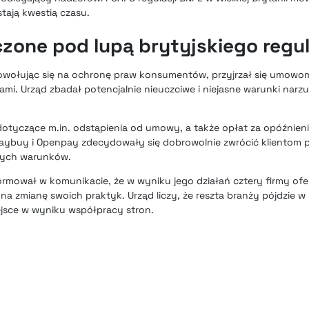
tają kwestią czasu.
czone pod lupą brytyjskiego regu
owołując się na ochronę praw konsumentów, przyjrzał się umowom 
tami. Urząd zbadał potencjalnie nieuczciwe i niejasne warunki nar
dotyczące m.in. odstąpienia od umowy, a także opłat za opóźnieni
Laybuy i Openpay zdecydowały się dobrowolnie zwrócić klientom 
nych warunków.
ormował w komunikacie, że w wyniku jego działań cztery firmy ofe
na zmianę swoich praktyk. Urząd liczy, że reszta branży pójdzie w i
jsce w wyniku współpracy stron.