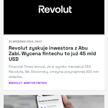
30 WRZEŚNIA 2024, 04:07
Revolut zyskuje inwestora z Abu
Zabi. Wycena fintechu to już 45 mld
USD
Financial Times donosi, że w wyniku transakcji CEO
Revoluta, Nik Storonsky, otrzyma przynajmniej 200 mln
dolarów.
#
REVOLUT
#
SEKTOR FINTECH