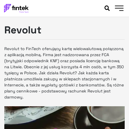
AKTUALNOŚCI
Revolut
BANKOWOŚĆ
EVENTY
FELIETONY
Revolut to FinTech oferujący kartę wielowalutową połączoną
WYWIADY
z aplikacją mobilną. Firma jest nadzorowana przez FCA
(brytyjski odpowiednik KNF) oraz posiada licencję bankową
LEGAL
na Litwie. Obecnie z jej usług korzysta 4 mln osób, w tym 350
PODCASTY
tysięcy w Polsce. Jak działa Revolut? Jak każda karta
EXTRA
FINTEK
płatnicza umożliwia zakupy w sklepach stacjonarnych i w
Internecie, a także wypłaty gotówki z bankomatów. Są różne
OKIEM EKSPERTA
plany cennikowe - podstawowy rachunek Revolut jest
darmowy.