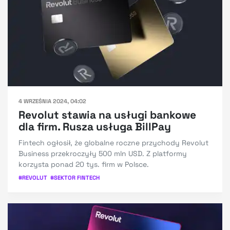
4 WRZEŚNIA 2024, 04:02
Revolut stawia na usługi bankowe
dla firm. Rusza usługa BillPay
Fintech ogłosił, że globalne roczne przychody Revolut
Business przekroczyły 500 mln USD. Z platformy
korzysta ponad 20 tys. firm w Polsce.
#
REVOLUT
#
SEKTOR FINTECH