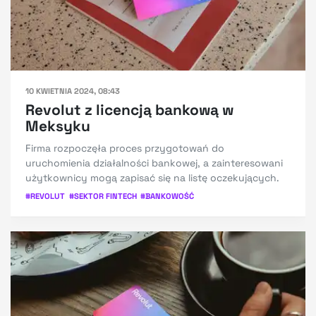
10 KWIETNIA 2024, 08:43
Revolut z licencją bankową w
Meksyku
Firma rozpoczęła proces przygotowań do
uruchomienia działalności bankowej, a zainteresowani
użytkownicy mogą zapisać się na listę oczekujących.
#
REVOLUT
#
SEKTOR FINTECH
#
BANKOWOŚĆ