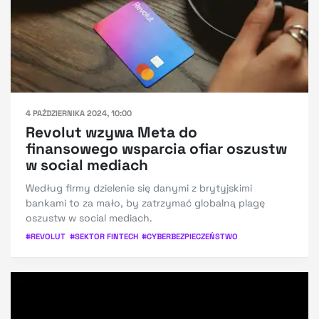
4 PAŹDZIERNIKA 2024, 10:00
Revolut wzywa Meta do
finansowego wsparcia ofiar oszustw
w social mediach
Według firmy dzielenie się danymi z brytyjskimi
bankami to za mało, by zatrzymać globalną plagę
oszustw w social mediach.
#
REVOLUT
#
SEKTOR FINTECH
#
CYBERBEZPIECZEŃSTWO