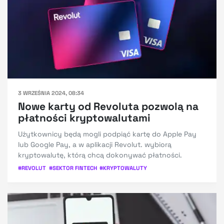
3 WRZEŚNIA 2024, 08:34
Nowe karty od Revoluta pozwolą na
płatności kryptowalutami
Użytkownicy będą mogli podpiąć kartę do Apple Pay
lub Google Pay, a w aplikacji Revolut. wybiorą
kryptowalutę, którą chcą dokonywać płatności.
#
REVOLUT
#
SEKTOR FINTECH
#
KRYPTOWALUTY