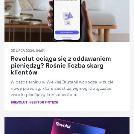
23 LIPCA 2024, 04:01
Revolut ociąga się z oddawaniem
pieniędzy? Rośnie liczba skarg
klientów
W październiku w Wielkiej Brytanii wchodzą w życie
nowe przepisy, które zaostrzą wymogi dotyczące
zwrotu pieniędzy konsumentom.
#
REVOLUT
#
SEKTOR FINTECH