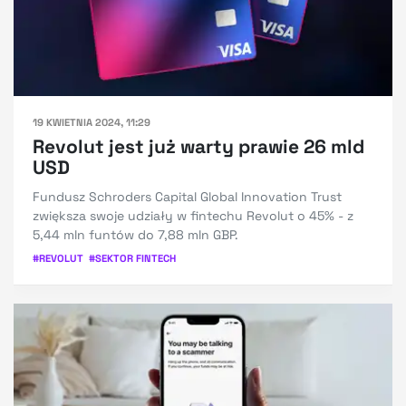
19 KWIETNIA 2024, 11:29
Revolut jest już warty prawie 26 mld
USD
Fundusz Schroders Capital Global Innovation Trust
zwiększa swoje udziały w fintechu Revolut o 45% - z
5,44 mln funtów do 7,88 mln GBP.
#
REVOLUT
#
SEKTOR FINTECH