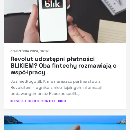
3 WRZEŚNIA 2024, 04:07
Revolut udostępni płatności
BLIKIEM? Oba fintechy rozmawiają o
współpracy
Już niedługo BLIK ma nawiązać partnerstwo z
Revolutem - wynika z nieoficjalnych informacji
podawanych przez Rzeczpospolitą.
#
REVOLUT
#
SEKTOR FINTECH
#
BLIK