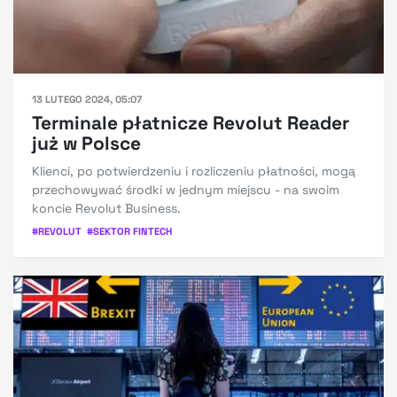
13 LUTEGO 2024, 05:07
Terminale płatnicze Revolut Reader
już w Polsce
Klienci, po potwierdzeniu i rozliczeniu płatności, mogą
przechowywać środki w jednym miejscu - na swoim
koncie Revolut Business.
#
REVOLUT
#
SEKTOR FINTECH