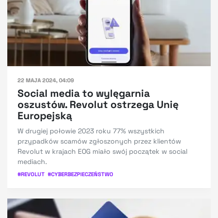
22 MAJA 2024, 04:09
Social media to wylęgarnia
oszustów. Revolut ostrzega Unię
Europejską
W drugiej połowie 2023 roku 77% wszystkich
przypadków scamów zgłoszonych przez klientów
Revolut w krajach EOG miało swój początek w social
mediach.
#
REVOLUT
#
CYBERBEZPIECZEŃSTWO