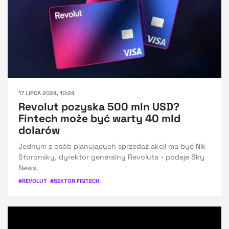
17 LIPCA 2024, 10:24
Revolut pozyska 500 mln USD?
Fintech może być warty 40 mld
dolarów
Jednym z osób planujących sprzedaż akcji ma być Nik
Storonsky, dyrektor generalny Revoluta - podaje Sky
News.
#
REVOLUT
#
SEKTOR FINTECH