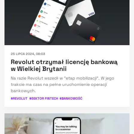
25 LIPCA 2024, 08:03
Revolut otrzymał licencję bankową
w Wielkiej Brytanii
Na razie Revolut wszedł w "etap mobilizacji". W jego
trakcie ma czas na pełne uruchomienie operacji
bankowych.
#
REVOLUT
#
SEKTOR FINTECH
#
BANKOWOŚĆ