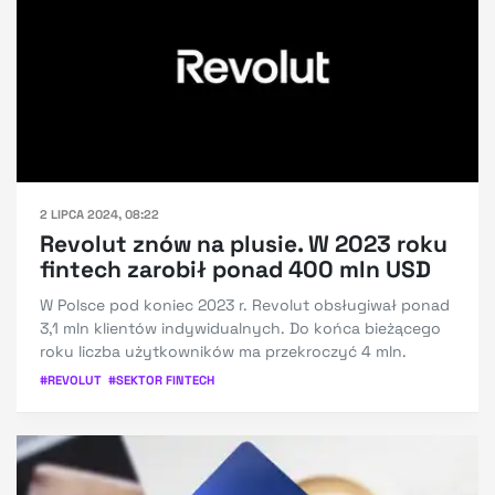
2 LIPCA 2024, 08:22
Revolut znów na plusie. W 2023 roku
fintech zarobił ponad 400 mln USD
W Polsce pod koniec 2023 r. Revolut obsługiwał ponad
3,1 mln klientów indywidualnych. Do końca bieżącego
roku liczba użytkowników ma przekroczyć 4 mln.
#
REVOLUT
#
SEKTOR FINTECH