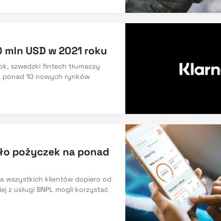
0 mln USD w 2021 roku
ok, szwedzki fintech tłumaczy
na ponad 10 nowych rynków
liło pożyczek na ponad
la wszystkich klientów dopiero od
ej z usługi BNPL mogli korzystać
.