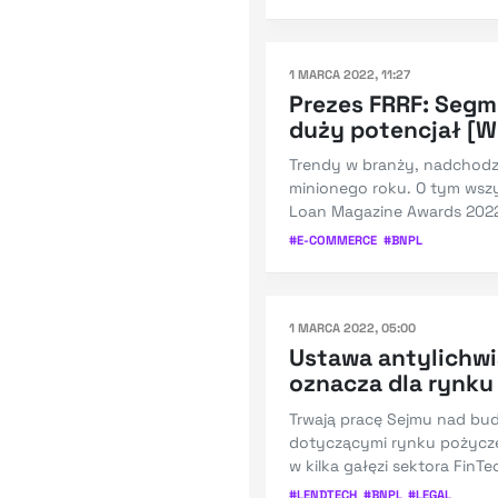
1 MARCA 2022, 11:27
Prezes FRRF: Seg
duży potencjał [W
Trendy w branży, nadchodzą
minionego roku. O tym wszy
Loan Magazine Awards 2022
#
E-COMMERCE
#
BNPL
1 MARCA 2022, 05:00
Ustawa antylichwia
oznacza dla rynku
Trwają pracę Sejmu nad bud
dotyczącymi rynku pożycz
w kilka gałęzi sektora FinTe
#
LENDTECH
#
BNPL
#
LEGAL