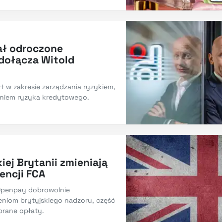
jał odroczone
 dołącza Witold
rt w zakresie zarządzania ryzykiem,
niem ryzyka kredytowego.
iej Brytanii zmieniają
encji FCA
 Openpay dobrowolnie
eniom brytyjskiego nadzoru, część
brane opłaty.