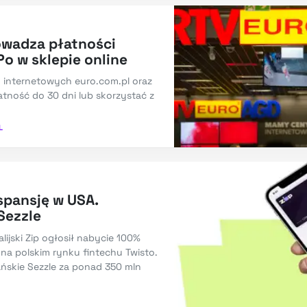
owadza płatności
o w sklepie online
h internetowych euro.com.pl oraz
atność do 30 dni lub skorzystać z
L
spansję w USA.
Sezzle
lijski Zip ogłosił nabycie 100%
a polskim rynku fintechu Twisto.
ańskie Sezzle za ponad 350 mln