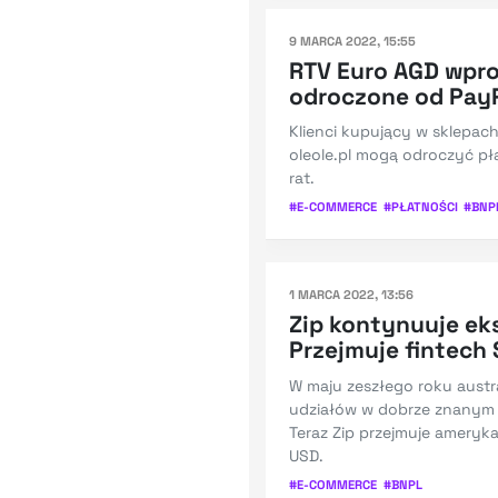
9 MARCA 2022, 15:55
RTV Euro AGD wpr
odroczone od PayP
Klienci kupujący w sklepac
oleole.pl mogą odroczyć pł
rat.
#
E-COMMERCE
#
PŁATNOŚCI
#
BNP
1 MARCA 2022, 13:56
Zip kontynuuje ek
Przejmuje fintech 
W maju zeszłego roku austra
udziałów w dobrze znanym n
Teraz Zip przejmuje ameryk
USD.
#
E-COMMERCE
#
BNPL