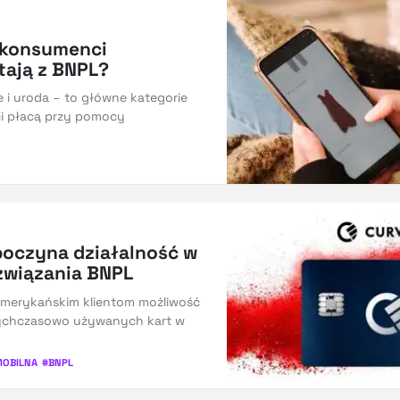
 konsumenci
tają z BNPL?
 i uroda – to główne kategorie
ci płacą przy pomocy
poczyna działalność w
związania BNPL
amerykańskim klientom możliwość
tychczasowo używanych kart w
OBILNA
#
BNPL