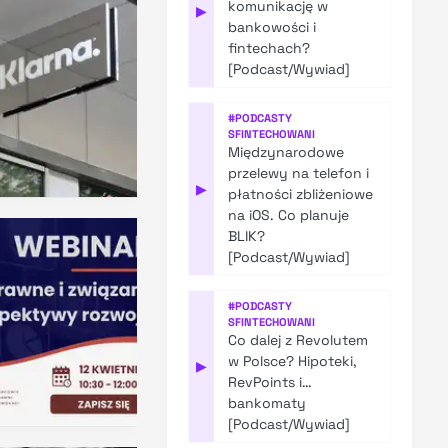
komunikację w
▶
bankowości i
fintechach?
[Podcast/Wywiad]
#
PODCASTY
SFINTECHOWANI
Międzynarodowe
przelewy na telefon i
▶
płatności zbliżeniowe
na iOS. Co planuje
BLIK?
[Podcast/Wywiad]
#
PODCASTY
SFINTECHOWANI
Co dalej z Revolutem
w Polsce? Hipoteki,
▶
RevPoints i…
bankomaty
[Podcast/Wywiad]