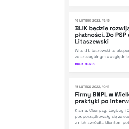
16 LUTEGO 2022, 15:16
BLIK będzie rozwi
płatności. Do PSP
Litaszewski
Witold Litaszewski to ekspe
ze szczególnym uwzględnie
#
BLIK
#
BNPL
15 LUTEGO 2022, 10:11
Firmy BNPL w Wielk
praktyki po interw
Klarna, Clearpay, Laybuy i
podporządkowały się zalec
z nich zwróciła klientom po