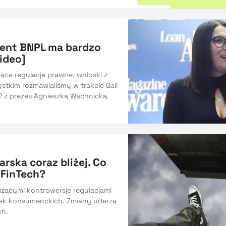
ment BNPL ma bardzo
ideo]
ce regulacje prawne, wnioski z
stkim rozmawialiśmy w trakcie Gali
 z prezes Agnieszką Wachnicką.
rska coraz bliżej. Co
 FinTech?
zącymi kontrowersje regulacjami
ek konsumenckich. Zmiany uderzą
ch.