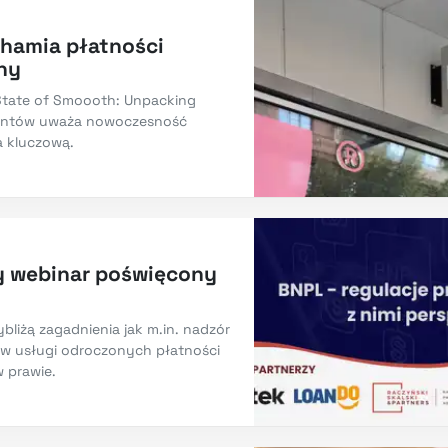
hamia płatności
ny
 State of Smoooth: Unpacking
lientów uważa nowoczesność
a kluczową.
y webinar poświęcony
bliżą zagadnienia jak m.in. nadzór
ów usługi odroczonych płatności
 prawie.