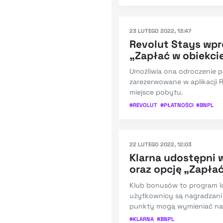
23 LUTEGO 2022, 13:47
Revolut Stays wp
„Zapłać w obiekci
Umożliwia ona odroczenie p
zarezerwowane w aplikacji 
miejsce pobytu.
#
REVOLUT
#
PŁATNOŚCI
#
BNPL
22 LUTEGO 2022, 12:03
Klarna udostępni 
oraz opcję „Zapłać
Klub bonusów to program l
użytkownicy są nagradzani
punkty mogą wymieniać na
#
KLARNA
#
BNPL