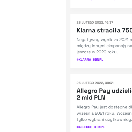
28 LUTEGO 2022, 16:37
Klarna straciła 75
Negatywny wynik za 2021 r
między innymi ekspansją 
jeszcze w 2020 roku.
#
KLARNA
#
BNPL
25 LUTEGO 2022, 09:31
Allegro Pay udzie
2 mld PLN
Allegro Pay jest dostępne d
września 2021 roku. Wcześni
tylko wybrani użytkownicy
#
ALLEGRO
#
BNPL