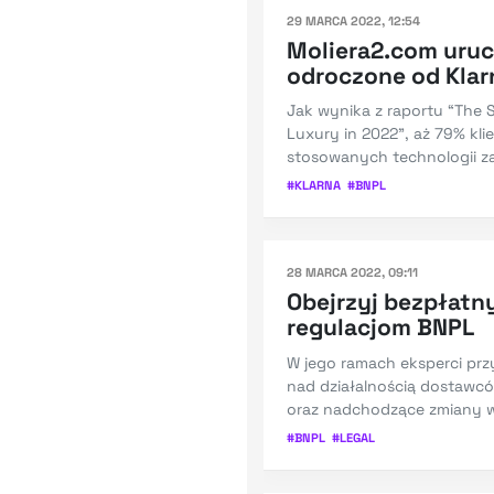
29 MARCA 2022, 12:54
Moliera2.com uruc
odroczone od Klar
Jak wynika z raportu “The
Luxury in 2022”, aż 79% k
stosowanych technologii z
#
KLARNA
#
BNPL
28 MARCA 2022, 09:11
Obejrzyj bezpłatn
regulacjom BNPL
W jego ramach eksperci przy
nad działalnością dostawc
oraz nadchodzące zmiany w
#
BNPL
#
LEGAL